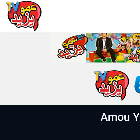
م03 الحلقة 19 خاصة بالأيتام