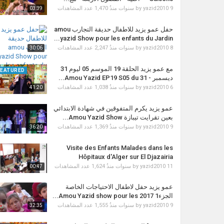
1,470 عدد المشاهدات
by
yazid2010
9 سنوات منذُ
03:39
حفل عمو يزيد للاطفال حديقة التجارب amou
yazid Show pour les enfants du Jardin...
2,247 عدد المشاهدات
by
yazid2010
8 سنوات منذُ
30:06
مع عمو يزيد الحلقة 19 الموسم 05 ليوم 31
FEATURED
ديسمبر - Amou Yazid EP19 S05 du 31...
1,038 عدد المشاهدات
by
yazid2010
6 سنوات منذُ
41:20
عمو يزيد يكرم المتفوقين في شهادة الابتدائي
بعين تقرايت تيبازة Amou Yazid Show...
1,369 عدد المشاهدات
by
yazid2010
9 سنوات منذُ
36:20
Visite des Enfants Malades dans les
Hôpitaux d'Alger sur El Djazairia
1,624 عدد المشاهدات
by
yazid2010
11 سنوات منذُ
00:47
عمو يزيد حفل لاطفال الاحتياجات الخاصة
الجزء1 2017 Amou Yazid show pour les...
1,555 عدد المشاهدات
by
yazid2010
9 سنوات منذُ
32:35