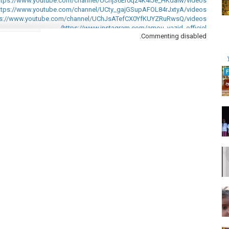
ttps://www.youtube.com/channel/UChjS6Er0qz4K4lJe_HKdaiw/videos
ttps://www.youtube.com/channel/UCty_gajGSupAFOL84rJxtyA/videos
ps://www.youtube.com/channel/UChJsATefCX0YfKUYZRuRwsQ/videos
https://www.instagram.com/amou_yazid_officiel/
Commenting disabled.
https://twitter.com/Amou_Yazid
https://fr.wikipedia.org/wiki/Amou_Yazid
التصنيف
Emissions - الحصص