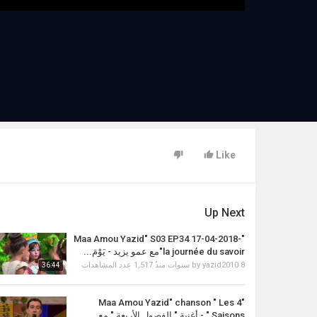
Like
Up Next
"Maa Amou Yazid" S03 EP34 17-04-2018-
la journée du savoir"مع عمو يزيد - يَوْمَ...
1,517 عدد المشاهدات
by
yazid2010
8 سنوات منذُ
36:44
"Maa Amou Yazid" chanson " Les 4
Saisons " - أغنية " الفصول الأربعة " مع...