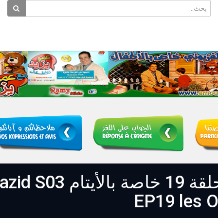
عمو يزيد" الموس Amou Yazid S03
EP19 les O