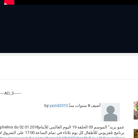
------AD_3------
yazid2010
by
8 سنوات منذُ
أضيف
عمو يزيد" الموسم 03 الحلقة 19 اليوم العالمي للأيتامAmou Yazid S03 EP19 journée internationale des orphelins du 02 01 2018
برنامج تلفزيوني للأطفال كل يوم ثلاثاء في تمام الساعة 17:00 على الشروق TV. إعادة بث يوم السبت في الساعة 10:30 صباحا.