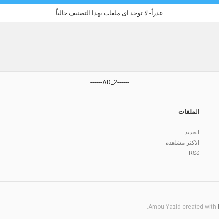
عذراً- لا توجد اى ملفات بهذا التصنيف حالياً
------AD_2------
الملفات
الجديد
الاكثر مشاهدة
RSS
.