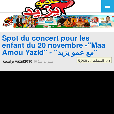
Spot du concert pour les
enfant du 20 novembre -"Maa
Amou Yazid" - "مع عمو يزيد"
5,269 عدد المشاهدات
بواسطة yazid2010
10 سنوات منذُ