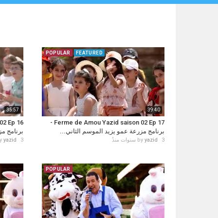
POPULAR
FEATURED
35:57
39:40
Ferme de Amou Yazid saison 02 Ep 17 -
برنامج مزرعة عمو يزيد الموسم الثاني...
برنامج...
y
yazid
3 سنوات منذُ
by
yazid
3 سنوات منذُ
POPULAR