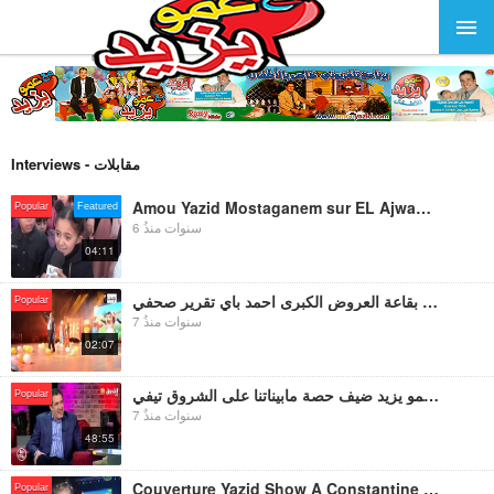
Interviews - مقابلات
Amou Yazid Mostaganem sur EL Ajwaa تقرير قناة الأجواء حول حفل عمو يزيد بمستغانم للاطفال .
Popular
Featured
6 سنوات منذُ
04:11
عمو يزيد يلتقي اطفال قسنطينة بقاعة العروض الكبرى احمد باي تقرير صحفي
Popular
7 سنوات منذُ
02:07
عمو يزيد ضيف حصة مابيناتنا على الشروق تيفي Amou Yazid invité de l’émission Mabinatba à Echourouk TV
Popular
7 سنوات منذُ
48:55
Couverture Yazid Show A Constantine ENTV تغطية حفل عمو يزيد لفائدة الأطفال بقاعة الزينيت قسنطينة
Popular