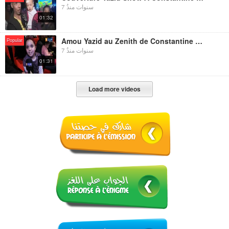
7 سنوات منذُ
01:32
Amou Yazid au Zenith de Constantine تغطية حفل عمو يزيد لفائدة الأطفال بقاعة الزينيت قسنطينة
Popular
7 سنوات منذُ
01:31
Load more videos