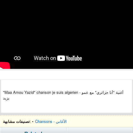
"Maa Amou Yazid" chanson je suis algerien - أغنية "أنا جزائري" مع عمو
يزيد
تصنيفات مشابهة
: •
Chansons - الأغاني