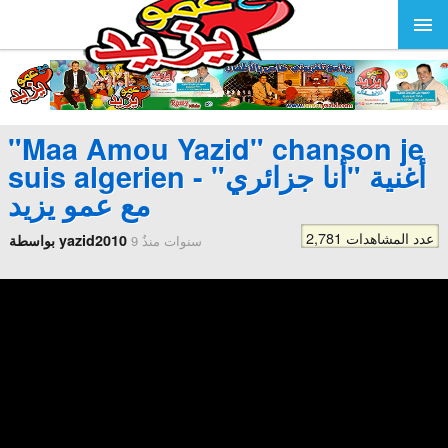
"Maa Amou Yazid" chanson je
suis algerien - أغنية "أنا جزائري"
مع عمو يزيد
2,781 عدد المشاهدات
بواسطة yazid2010
9 سنوات منذُ