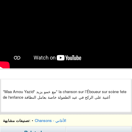
"Maa Amou Yazid" مع عمو يزيد" la chanson sur l’Éboueur sur scène fete
de l'enfance أغنية على الركح في عيد الطفولة خاصة بعامل النظافة
تصنيفات مشابهة
: •
Chansons - الأغاني