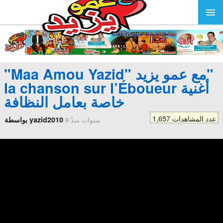
"Maa Amou Yazid" مع عمو يزيد"
la chanson sur l’Éboueur أغنية
خاصة بعامل النظافة
1,657 عدد المشاهدات
بواسطة yazid2010
9 سنوات منذُ