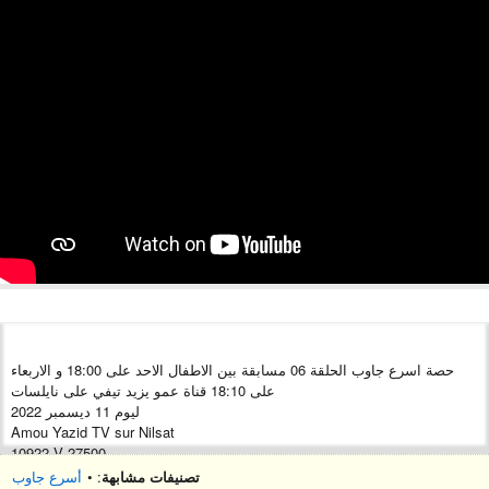
حصة اسرع جاوب الحلقة 06 مسابقة بين الاطفال الاحد على 18:00 و الاربعاء
على 18:10 قناة عمو يزيد تيفي على نايلسات
ليوم 11 ديسمبر 2022
Amou Yazid TV sur Nilsat
10922 V 27500
https://www.facebook.com/maa.amou.yazid/
تصنيفات مشابهة
: •
أسرع جاوب