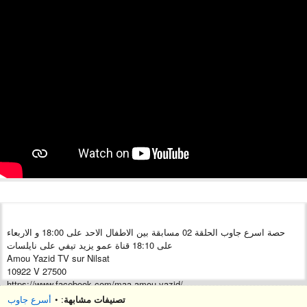
حصة اسرع جاوب الحلقة 02 مسابقة بين الاطفال الاحد على 18:00 و الاربعاء
على 18:10 قناة عمو يزيد تيفي على نايلسات
Amou Yazid TV sur Nilsat
10922 V 27500
https://www.facebook.com/maa.amou.yazid/
https://www.youtube.com/channel/UChjS...
تصنيفات مشابهة
: •
أسرع جاوب