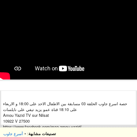
حصة اسرع جاوب الحلقة 03 مسابقة بين الاطفال الاحد على 18:00 و الاربعاء
على 18:10 قناة عمو يزيد تيفي على نايلسات
Amou Yazid TV sur Nilsat
10922 V 27500
https://www.facebook.com/maa.amou.yazid/
https://www.youtube.com/channel/UChjS...
تصنيفات مشابهة
: •
أسرع جاوب