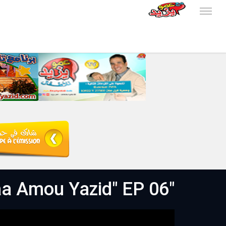
"Maa Amou Yazid" EP 06 - مع عمو يزيد" الحلقة 06"