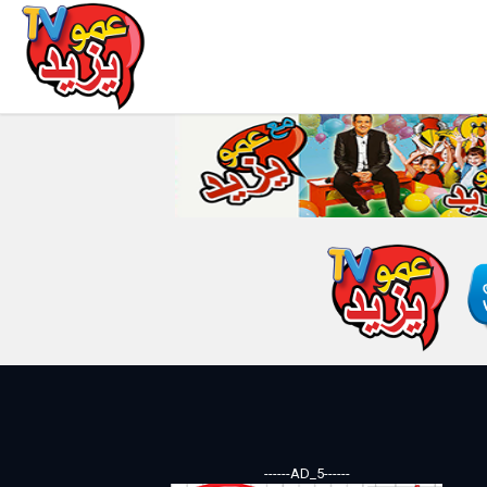
------AD_5------