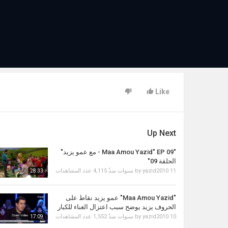
Like
Up Next
"Maa Amou Yazid" EP 09 - مع عمو يزيد"
الحلقة 09"
11 سنوات منذُ
yazid2010
by
4,115 عدد المشاهدات
28:33
"Maa Amou Yazid" عمو يزيد نقاط على
الحروف يزيد يوضح سبب اعتزال الغناء للكبار
10 سنوات منذُ
yazid2010
by
1,552 عدد المشاهدات
17:09