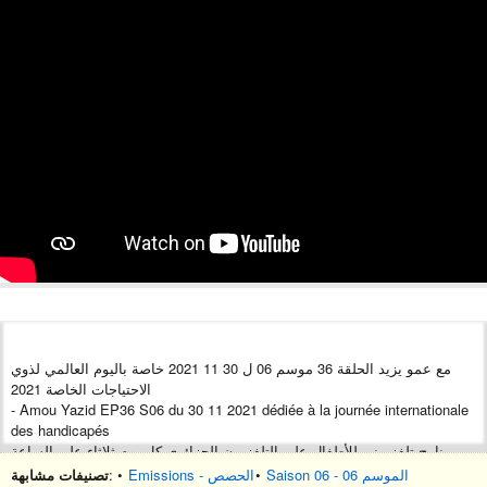
مع عمو يزيد الحلقة 36 موسم 06 ل 30 11 2021 خاصة باليوم العالمي لذوي
الاحتياجات الخاصة 2021
- Amou Yazid EP36 S06 du 30 11 2021 dédiée à la journée internationale
des handicapés
برنامج تلفزيوني للأطفال على التلفزيون الجزائري كل يوم ثلاثاء على الساعة
16:30 على القناة الأرضية و
تصنيفات مشابهة
: •
Emissions - الحصص
•
Saison 06 - الموسم 06