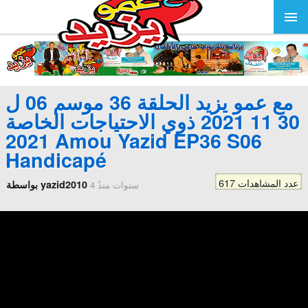
مع عمو يزيد الحلقة 36 موسم 06 ل
30 11 2021 ذوي الاحتياجات الخاصة
2021 Amou Yazid EP36 S06
Handicapé
617 عدد المشاهدات
بواسطة yazid2010
4 سنوات منذُ