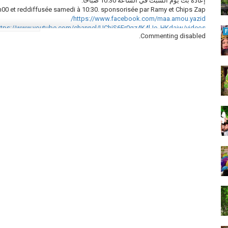
إعادة بث يوم السبت في الساعة 10:30 صباحا.
h00 et reddiffusée samedi à 10:30. sponsorisée par Ramy et Chips Zap
https://www.facebook.com/maa.amou.yazid/
ttps://www.youtube.com/channel/UChjS6Er0qz4K4lJe_HKdaiw/videos
Commenting disabled.
ttps://www.youtube.com/channel/UCty_gajGSupAFOL84rJxtyA/videos
ps://www.youtube.com/channel/UChJsATefCX0YfKUYZRuRwsQ/videos
https://www.instagram.com/amou_yazid_officiel_/
https://twitter.com/Amou_Yazid
https://fr.wikipedia.org/wiki/Amou_Yazid
التصنيف
Emissions - الحصص