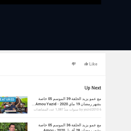
Like
Up Next
مع عمو يزيد الحلقة 39 الموسم 05 خاصة
FEATURED
بشهر رمضان 19 ماي 2020 - Amou Yazid...
1,087 عدد المشاهدات
by
yazid2010
6 سنوات منذُ
32:44
مع عمو يزيد الحلقة 36 الموسم 05 خاصة
بشهر رمضان 28 أفريل 2020 - Amou...