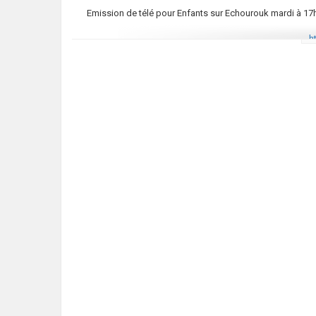
Emission de télé pour Enfants sur Echourouk mardi à 17
h
h
htt