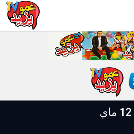
مع عمو يزيد الحلقة 38 الموسم 05 خاصة بشهر رمضان 12 ماي