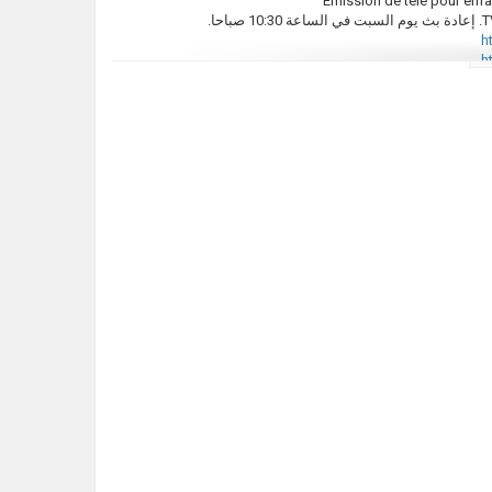
Emission de télé pour enfa
h
h
htt