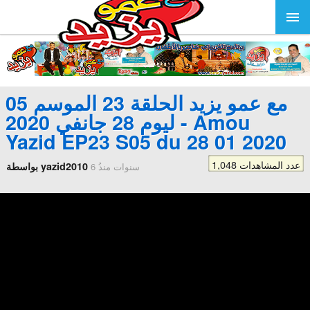
مع عمو يزيد الحلقة 23 الموسم 05
ليوم 28 جانفي 2020 - Amou
Yazid EP23 S05 du 28 01 2020
1,048 عدد المشاهدات
بواسطة yazid2010
6 سنوات منذُ