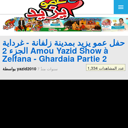
حفل عمو يزيد بمدينة زلفانة - غرداية
الجزء 2 Amou Yazid Show à
Zelfana - Ghardaia Partie 2
1,334 عدد المشاهدات
بواسطة yazid2010
7 سنوات منذُ