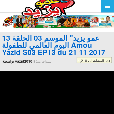
عمو يزيد" الموسم 03 الحلقة 13
اليوم العالمي للطفولة Amou
Yazid S03 EP13 du 21 11 2017
1,210 عدد المشاهدات
بواسطة yazid2010
8 سنوات منذُ