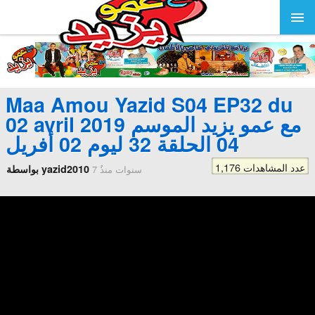
Maa Amou Yazid S04 EP32 du
02 avril 2019 مع عمو يزيد الموسم
04 الحلقة 32 ليوم 02 أفريل
1,176 عدد المشاهدات
بواسطة yazid2010
7 سنوات منذُ