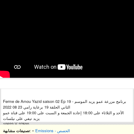
Ferme de Amou Yazid saison 02 Ep 19 - برنامج مزرعة عمو يزيد الموسم
الثاني الحلقة 19 برعاية رامي 23 08 2022
الأحد و الثلاثاء على 18:00 إعادة الجمعة و السبت على 19:00 على قناة عمو
يزيد تيفي على نيلسات
10922 V 27500
sponsorisée par Ramy
تصنيفات مشابهة
: •
Emissions - الحصص