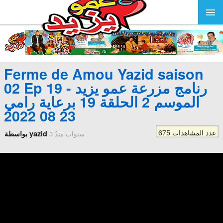
Ferme de Amou Yazid saison
02 Ep 19 - رنامج مزرعة عمو يزيد
الموسم 2 الحلقة 19 برعاية رامي
23 08 2022
675 عدد المشاهدات
بواسطة yazid
3 سنوات منذُ