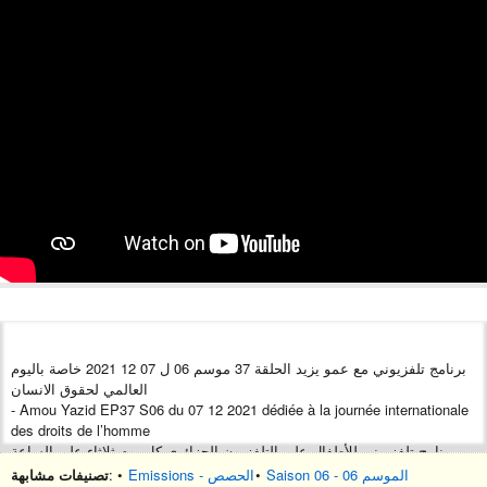
برنامج تلفزيوني مع عمو يزيد الحلقة 37 موسم 06 ل 07 12 2021 خاصة باليوم
العالمي لحقوق الانسان
- Amou Yazid EP37 S06 du 07 12 2021 dédiée à la journée internationale
des droits de l’homme
برنامج تلفزيوني للأطفال على التلفزيون الجزائري كل يوم ثلاثاء على الساعة
16:30 على القناة الأرضية و
تصنيفات مشابهة
: •
Emissions - الحصص
•
Saison 06 - الموسم 06