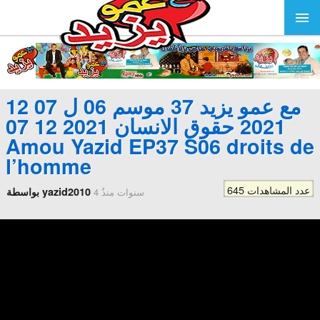
مع عمو يزيد 37 موسم 06 ل 07 12
2021 حقوق الانسان 2021 12 07
Amou Yazid EP37 S06 droits de
l’homme
645 عدد المشاهدات
بواسطة yazid2010
4 سنوات منذُ