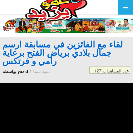
لقاء مع الفائزين في مسابقة ارسم
جمال بلادي برياض الفتح برعاية
رامي و فرتكس
1,127 عدد المشاهدات
بواسطة yazid
3 سنوات منذُ